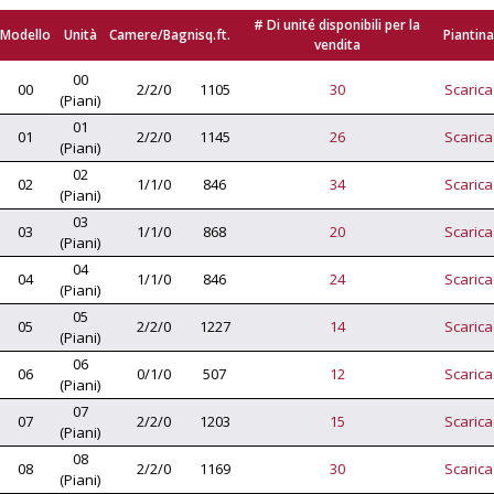
# Di unité disponibili per la
Modello
Unità
Camere/Bagni
sq.ft.
Piantina
vendita
00
00
2/2/0
1105
30
Scarica
(Piani)
01
01
2/2/0
1145
26
Scarica
(Piani)
02
02
1/1/0
846
34
Scarica
(Piani)
03
03
1/1/0
868
20
Scarica
(Piani)
04
04
1/1/0
846
24
Scarica
(Piani)
05
05
2/2/0
1227
14
Scarica
(Piani)
06
06
0/1/0
507
12
Scarica
(Piani)
07
07
2/2/0
1203
15
Scarica
(Piani)
08
08
2/2/0
1169
30
Scarica
(Piani)