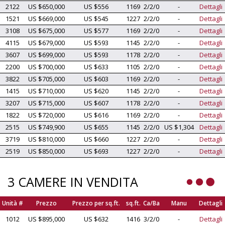
2122
US $650,000
US $556
1169
2/2/0
-
Dettagli
1521
US $669,000
US $545
1227
2/2/0
-
Dettagli
3108
US $675,000
US $577
1169
2/2/0
-
Dettagli
4115
US $679,000
US $593
1145
2/2/0
-
Dettagli
3607
US $699,000
US $593
1178
2/2/0
-
Dettagli
2200
US $700,000
US $633
1105
2/2/0
-
Dettagli
3822
US $705,000
US $603
1169
2/2/0
-
Dettagli
1415
US $710,000
US $620
1145
2/2/0
-
Dettagli
3207
US $715,000
US $607
1178
2/2/0
-
Dettagli
1822
US $720,000
US $616
1169
2/2/0
-
Dettagli
2515
US $749,900
US $655
1145
2/2/0
US $1,304
Dettagli
3719
US $810,000
US $660
1227
2/2/0
-
Dettagli
2519
US $850,000
US $693
1227
2/2/0
-
Dettagli
3 CAMERE IN VENDITA
Unità #
Prezzo
Prezzo per sq.ft.
sq.ft.
Ca/Ba
Manu
Dettagli
1012
US $895,000
US $632
1416
3/2/0
-
Dettagli