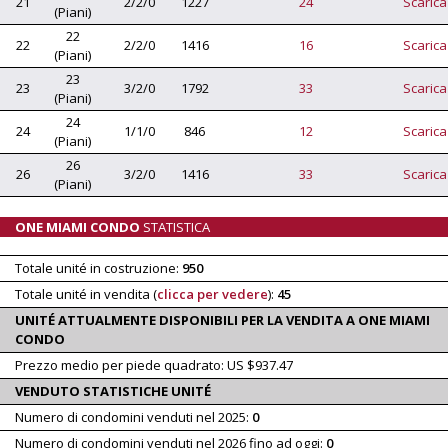
21
2/2/0
1227
24
Scarica
(Piani)
22
22
2/2/0
1416
16
Scarica
(Piani)
23
23
3/2/0
1792
33
Scarica
(Piani)
24
24
1/1/0
846
12
Scarica
(Piani)
26
26
3/2/0
1416
33
Scarica
(Piani)
ONE MIAMI CONDO
STATISTICA
Totale unité in costruzione:
950
Totale unité in vendita (
clicca per vedere
):
45
UNITÉ ATTUALMENTE DISPONIBILI PER LA VENDITA A ONE MIAMI
CONDO
Prezzo medio per piede quadrato: US $937.47
VENDUTO STATISTICHE UNITÉ
Numero di condomini venduti nel 2025:
0
Numero di condomini venduti nel 2026 fino ad oggi:
0