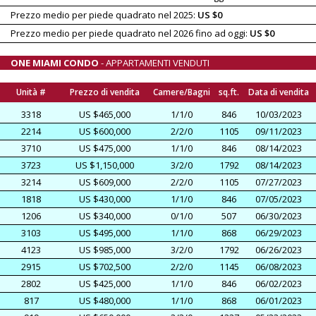
Prezzo medio per piede quadrato nel 2025:
US $0
Prezzo medio per piede quadrato nel 2026 fino ad oggi:
US $0
ONE MIAMI CONDO
- APPARTAMENTI VENDUTI
Unità #
Prezzo di vendita
Camere/Bagni
sq.ft.
Data di vendita
3318
US $465,000
1/1/0
846
10/03/2023
2214
US $600,000
2/2/0
1105
09/11/2023
3710
US $475,000
1/1/0
846
08/14/2023
3723
US $1,150,000
3/2/0
1792
08/14/2023
3214
US $609,000
2/2/0
1105
07/27/2023
1818
US $430,000
1/1/0
846
07/05/2023
1206
US $340,000
0/1/0
507
06/30/2023
3103
US $495,000
1/1/0
868
06/29/2023
4123
US $985,000
3/2/0
1792
06/26/2023
2915
US $702,500
2/2/0
1145
06/08/2023
2802
US $425,000
1/1/0
846
06/02/2023
817
US $480,000
1/1/0
868
06/01/2023