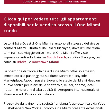
contattaci per maggiori informazioni
Clicca qui per vedere tutti gli appartamenti
disponibili per la vendita presso il One Miami
condo
Le torri Est e Ovest di One Miami si ergono all'ingresso del vivace
centro di Miami. Situato sulla Baia di Biscayne, dove il fiume Miami
termina il suo viaggio verso il mare, One Miami offre viste
impressionanti sulla baia, su
South Beach
, e su Key Biscayne, così
come su
Brickell
e
Downtown Miami
.
La posizione di fronte alla baia di One Miami offre un accesso
immediato alla passeggiata sul fiume Miami e al Bayside
Marketplace. A pochi passi si trovano lo stadio dei Miami Heat, un
nuovo centro per le arti dello spettacolo, musei, cinema, locali
notturni e ristoranti di alta qualità. E l'Aeroporto Internazionale di
Miami è a soli 15 minuti di distanza.
Progettato dalla rinomata società floridiana Arquitectonica e da Yabu
Pushelberg di New York e Toronto, One Miami presenta eccezionali