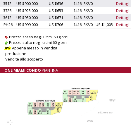
3512
US $900,000
US $636
1416
3/2/0
-
Dettagli
3726
US $925,000
US $653
1416
3/2/0
-
Dettagli
3612
US $950,000
US $671
1416
3/2/0
-
Dettagli
LPH26
US $999,000
US $706
1416
3/2/0
US $1,005
Dettagli
Prezzo sceso negli ultimi 60 giorni
Prezzo salito negli ultimi 60 giorni
Appena messo in vendita
preclusione
Vendite allo scoperto
ONE MIAMI CONDO
PIANTINA