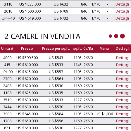
3110
US $535,000
US $632
846
1/1/0
-
Dettagli
2010
US $600,000
US $709
846
1/1/0
-
Dettagli
UPH-10
US $619,000
US $732
846
1/1/0
-
Dettagli
2 CAMERE IN VENDITA
Unità #
Prezzo
Prezzo per sq.ft.
sq.ft.
Ca/Ba
Manu
Dettagli
4000
US $599,500
US $543
1105
2/2/0
-
Dettagli
415
US $610,000
US $533
1145
2/2/0
-
Dettagli
LPH00
US $615,000
US $557
1105
2/2/0
-
Dettagli
2700
US $620,000
US $561
1105
2/2/0
-
Dettagli
2408
US $620,000
US $530
1169
2/2/0
-
Dettagli
1108
US $625,000
US $535
1169
2/2/0
-
Dettagli
3519
US $630,000
US $513
1227
2/2/0
-
Dettagli
3414
US $630,000
US $570
1105
2/2/0
-
Dettagli
3900
US $645,000
US $584
1105
2/2/0
US $1,036
Dettagli
1708
US $650,000
US $556
1169
2/2/0
-
Dettagli
621
US $650,000
US $530
1227
2/2/0
-
Dettagli