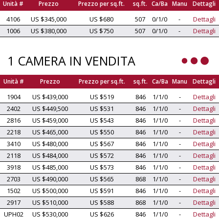
Unità #
Prezzo
Prezzo per sq.ft.
sq.ft.
Ca/Ba
Manu
Dettagli
4106
US $345,000
US $680
507
0/1/0
-
Dettagli
1006
US $380,000
US $750
507
0/1/0
-
Dettagli
1 CAMERA IN VENDITA
Unità #
Prezzo
Prezzo per sq.ft.
sq.ft.
Ca/Ba
Manu
Dettagli
1904
US $439,000
US $519
846
1/1/0
-
Dettagli
2402
US $449,500
US $531
846
1/1/0
-
Dettagli
2816
US $459,000
US $543
846
1/1/0
-
Dettagli
2218
US $465,000
US $550
846
1/1/0
-
Dettagli
3410
US $480,000
US $567
846
1/1/0
-
Dettagli
2118
US $484,000
US $572
846
1/1/0
-
Dettagli
3918
US $485,000
US $573
846
1/1/0
-
Dettagli
2703
US $490,000
US $565
868
1/1/0
-
Dettagli
1502
US $500,000
US $591
846
1/1/0
-
Dettagli
2917
US $510,000
US $588
868
1/1/0
-
Dettagli
UPH02
US $530,000
US $626
846
1/1/0
-
Dettagli