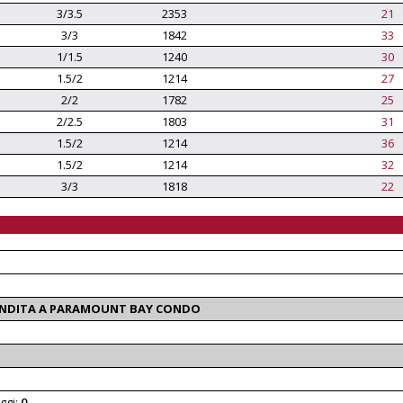
3/3.5
2353
21
3/3
1842
33
1/1.5
1240
30
1.5/2
1214
27
2/2
1782
25
2/2.5
1803
31
1.5/2
1214
36
1.5/2
1214
32
3/3
1818
22
VENDITA A PARAMOUNT BAY CONDO
ggi:
0