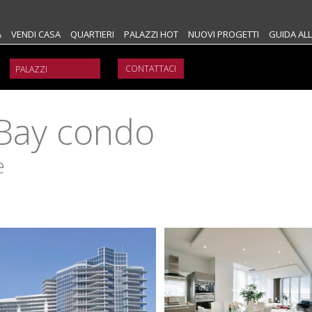
A
VENDI CASA
QUARTIERI
PALAZZI HOT
NUOVI PROGETTI
GUIDA ALL
CONTATTACI
Bay condo
e