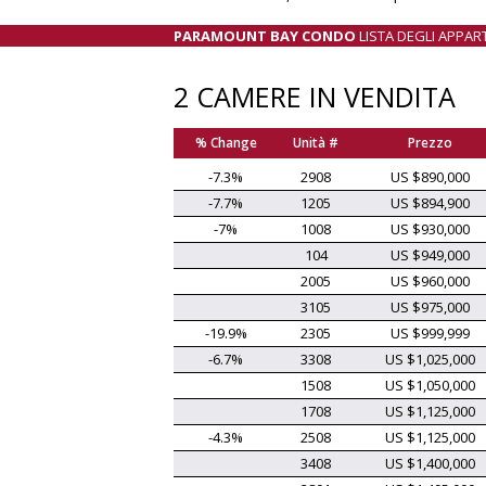
PARAMOUNT BAY CONDO
LISTA DEGLI APPAR
2 CAMERE IN VENDITA
% Change
Unità #
Prezzo
-7.3%
2908
US $890,000
-7.7%
1205
US $894,900
-7%
1008
US $930,000
104
US $949,000
2005
US $960,000
3105
US $975,000
-19.9%
2305
US $999,999
-6.7%
3308
US $1,025,000
1508
US $1,050,000
1708
US $1,125,000
-4.3%
2508
US $1,125,000
3408
US $1,400,000