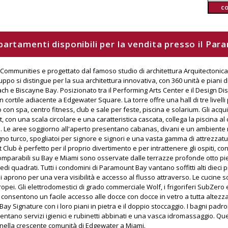
c
appartamenti disponibili per la vendita presso il P
 Communities e progettato dal famoso studio di architettura Arquitectonic
po si distingue per la sua architettura innovativa, con 360 unità e piani d
 e Biscayne Bay. Posizionato tra il Performing Arts Center e il Design Dis
cortile adiacente a Edgewater Square. La torre offre una hall di tre livell
 con spa, centro fitness, club e sale per feste, piscina e solarium. Gli ac
st, con una scala circolare e una caratteristica cascata, collega la piscina al
i. Le aree soggiorno all'aperto presentano cabanas, divani e un ambiente
bagno turco, spogliatoi per signore e signori e una vasta gamma di attrezzat
Club è perfetto per il proprio divertimento e per intrattenere gli ospiti, co
mparabili su Bay e Miami sono osservate dalle terrazze profonde otto pied
edi quadrati. Tutti i condomini di Paramount Bay vantano soffitti alti dieci p
i aprono per una vera visibilità e accesso al flusso attraverso. Le cucine so
pei. Gli elettrodomestici di grado commerciale Wolf, i frigoriferi SubZero e 
 consentono un facile accesso alle docce con docce in vetro a tutta altezza 
y Signature con i loro piani in pietra e il doppio stoccaggio. I bagni padron
ntano servizi igienici e rubinetti abbinati e una vasca idromassaggio. Quest
 nella crescente comunità di Edgewater a Miami.