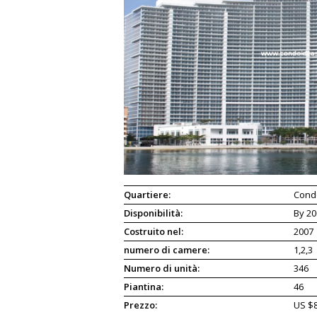
Quartiere:
Cond
Disponibilità:
By 20
Costruito nel:
2007
numero di camere:
1,2,3
Numero di unità:
346
Piantina:
46
Prezzo:
US $8