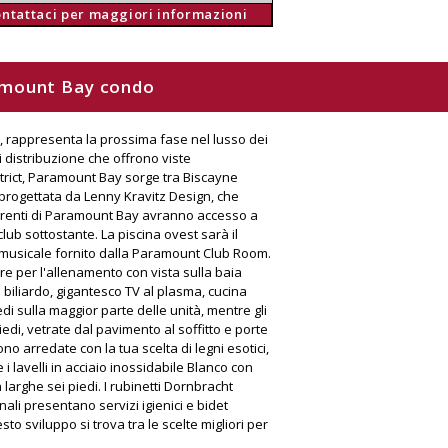
ontattaci per maggiori informazioni
aramount Bay condo
a, rappresenta la prossima fase nel lusso dei
i distribuzione che offrono viste
trict, Paramount Bay sorge tra Biscayne
i progettata da Lenny Kravitz Design, che
quirenti di Paramount Bay avranno accesso a
 club sottostante. La piscina ovest sarà il
 musicale fornito dalla Paramount Club Room.
ure per l'allenamento con vista sulla baia
n biliardo, gigantesco TV al plasma, cucina
i sulla maggior parte delle unità, mentre gli
iedi, vetrate dal pavimento al soffitto e porte
no arredate con la tua scelta di legni esotici,
i lavelli in acciaio inossidabile Blanco con
larghe sei piedi. I rubinetti Dornbracht
ali presentano servizi igienici e bidet
o sviluppo si trova tra le scelte migliori per