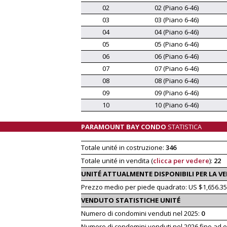
02
02 (Piano 6-46)
03
03 (Piano 6-46)
04
04 (Piano 6-46)
05
05 (Piano 6-46)
06
06 (Piano 6-46)
07
07 (Piano 6-46)
08
08 (Piano 6-46)
09
09 (Piano 6-46)
10
10 (Piano 6-46)
PARAMOUNT BAY CONDO
STATISTICA
Totale unité in costruzione:
346
Totale unité in vendita (
clicca per vedere
):
22
UNITÉ ATTUALMENTE DISPONIBILI PER LA 
Prezzo medio per piede quadrato: US $1,656.35
VENDUTO STATISTICHE UNITÉ
Numero di condomini venduti nel 2025:
0
Numero di condomini venduti nel 2026 fino ad o