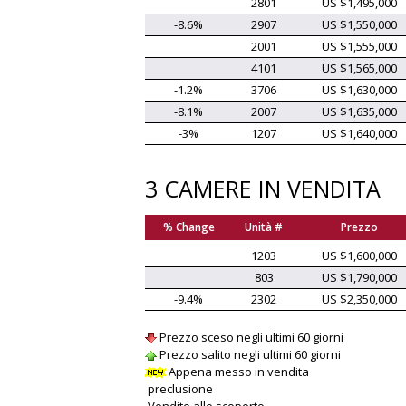
2801
US $1,495,000
-8.6%
2907
US $1,550,000
2001
US $1,555,000
4101
US $1,565,000
-1.2%
3706
US $1,630,000
-8.1%
2007
US $1,635,000
-3%
1207
US $1,640,000
3 CAMERE IN VENDITA
% Change
Unità #
Prezzo
1203
US $1,600,000
803
US $1,790,000
-9.4%
2302
US $2,350,000
Prezzo sceso negli ultimi 60 giorni
Prezzo salito negli ultimi 60 giorni
Appena messo in vendita
preclusione
Vendite allo scoperto