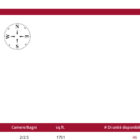
Camere/Bagni
sq.ft.
# Di unité disponibil
2/2.5
1751
46