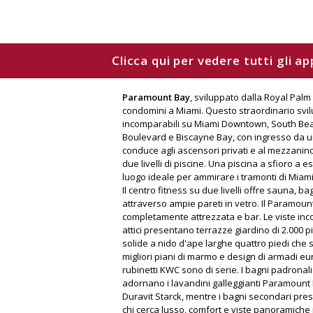
Clicca qui per vedere tutti gli 
Paramount Bay
, sviluppato dalla Royal Palm
condomini a Miami. Questo straordinario svilup
incomparabili su Miami Downtown, South Beach
Boulevard e Biscayne Bay, con ingresso da un 
conduce agli ascensori privati e al mezzanino
due livelli di piscine. Una piscina a sfioro a e
luogo ideale per ammirare i tramonti di Miam
Il centro fitness su due livelli offre sauna, 
attraverso ampie pareti in vetro. Il Paramount 
completamente attrezzata e bar. Le viste inco
attici presentano terrazze giardino di 2.000 pi
solide a nido d'ape larghe quattro piedi che s
migliori piani di marmo e design di armadi euro
rubinetti KWC sono di serie. I bagni padronali
adornano i lavandini galleggianti Paramount Ba
Duravit Starck, mentre i bagni secondari prese
chi cerca lusso, comfort e viste panoramiche