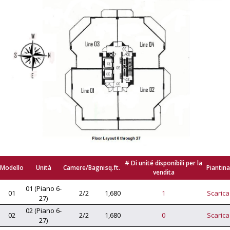
# Di unité disponibili per la
Modello
Unità
Camere/Bagni
sq.ft.
Piantina
vendita
01 (Piano 6-
01
2/2
1,680
1
Scarica
27)
02 (Piano 6-
02
2/2
1,680
0
Scarica
27)