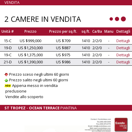
VENDITA
2 CAMERE IN VENDITA
Unità #
Prezzo
Prezzo per sq.ft.
sq.ft.
Ca/Ba
Manu
Dettagli
15-C
US $999,000
US $709
1410
2/2/0
-
Dettagli
19-D
US $1,250,000
US $887
1410
2/2/0
-
Dettagli
19-C
US $1,375,000
US $975
1410
2/2/0
-
Dettagli
21-D
US $1,390,000
US $986
1410
2/2/0
-
Dettagli
Prezzo sceso negli ultimi 60 giorni
Prezzo salito negli ultimi 60 giorni
Appena messo in vendita
preclusione
Vendite allo scoperto
ST TROPEZ - OCEAN TERRACE
PIANTINA