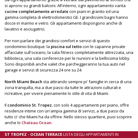
si aprono su grandi balconi. All'interno, ogni appartamento vanta
cucine completamente arredate
con piani in granito ed una
gamma completa di elettrodomestici GE. I grandissimi bagni hanno
docce in marmo e vetro. Gli appartamenti dispongono anche di
lavatrici e asciugatrici.
Per non parlare dei grandiosi comfort e servizi di questo
condominio-boutique: la
piscina sul tetto
con le capanne private
affacciate sull'oceano, la sala fitness completamente attrezzata, una
biblioteca, una sala conferenze per le riunioni e la bellissima lobby.
Sono disponibili anche valet che parcheggeranno la tua auto nel
garage e servizi di sicurezza 24 ore su 24.
North Miami Beach
sta attirando sempre pi' famiglie in cerca di una
zona tranquilla, ma a due passi da tutte le attrazioni culturali e
ricreative, per vivere pienamente lo stile di vita di Miami.
Il
condominio St. Tropez
, con solo 4 appartamenti per piano, offre
residenze intime con un'ampia gamma di servizi, a due passi da
tutto ci' che Miami ha da offrire. Nello stesso quartiere, puoi scoprire
anche lo
Chateau Ocean
.
ST TROPEZ - OCEAN TERRACE
LISTA DEGLI APPARTAMENTI IN