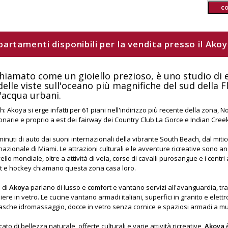
c
ppartamenti disponibili per la vendita presso il Ako
chiamato come un gioiello prezioso, è uno studio di 
e viste sull'oceano più magnifiche del sud della Flo
d'acqua urbani.
h: Akoya si erge infatti per 61 piani nell'indirizzo più recente della zona, 
onarie e proprio a est dei fairway dei Country Club La Gorce e Indian Creek
 minuti di auto dai suoni internazionali della vibrante South Beach, dal mit
rnazionale di Miami. Le attrazioni culturali e le avventure ricreative sono a
ello mondiale, oltre a attività di vela, corse di cavalli purosangue e i centri
ket e hockey chiamano questa zona casa loro.
o di
Akoya
parlano di lusso e comfort e vantano servizi all'avanguardia, tra 
hiere in vetro. Le cucine vantano armadi italiani, superfici in granito e elett
sche idromassaggio, docce in vetro senza cornice e spaziosi armadi a mu
cato di bellezza naturale, offerte culturali e varie attività ricreative,
Akoya
è