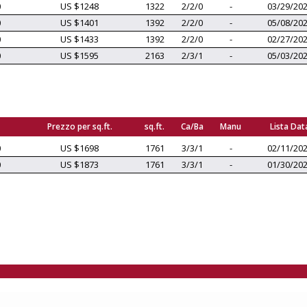
0
US $1248
1322
2/2/0
-
03/29/20
0
US $1401
1392
2/2/0
-
05/08/20
0
US $1433
1392
2/2/0
-
02/27/20
0
US $1595
2163
2/3/1
-
05/03/20
Prezzo per sq.ft.
sq.ft.
Ca/Ba
Manu
Lista Dat
0
US $1698
1761
3/3/1
-
02/11/20
0
US $1873
1761
3/3/1
-
01/30/20