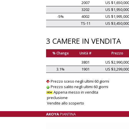
2007
US $1,650,00
3202
US $1,950,00
-5%
4002
US $1,995,00
TS-11
US $3,450,00
3 CAMERE IN VENDITA
% Change
Unità #
Prezzo
3801
US $2,990,00
3.1%
1901
US $3,299,00
Prezzo sceso negli ultimi 60 giorni
Prezzo salito negli ultimi 60 giorni
Appena messo in vendita
preclusione
Vendite allo scoperto
AKOYA
PIANTINA