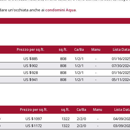
i dare un'occhiata anche ai
condomini Aqua
.
Prezzo per sq.ft.
sq.ft.
Ca/Ba
Manu
Lista Data
US $885
808
1/2/1
-
01/16/202
US $902
808
1/2/1
-
07/30/202
US $928
808
1/2/1
-
01/16/202
US $941
808
1/2/1
-
05/11/202
Prezzo per sq.ft.
sq.ft.
Ca/Ba
Manu
Lista Dat
0
US $1097
1322
2/2/0
-
04/09/20
0
US $1172
1322
2/2/0
-
03/09/20