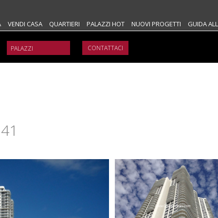
A
VENDI CASA
QUARTIERI
PALAZZI HOT
NUOVI PROGETTI
GUIDA ALL
CONTATTACI
e
141