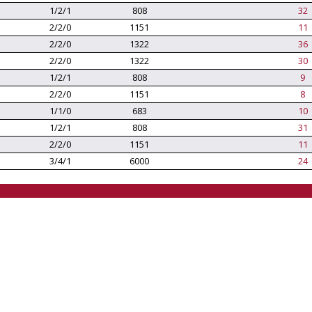
1/2/1
808
32
2/2/0
1151
11
2/2/0
1322
36
2/2/0
1322
30
1/2/1
808
9
2/2/0
1151
8
1/1/0
683
10
1/2/1
808
31
2/2/0
1151
11
3/4/1
6000
24