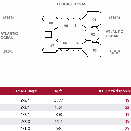
Camere/Bagni
sq.ft.
# Di unité disponibil
3/5/1
2777
18
3/3/1
1761
22
1/2/1
808
13
2/2/0
1151
15
1/1/0
683
25