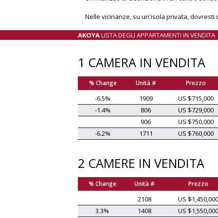
Nelle vicinanze, su un'isola privata, dovrest
AKOYA
LISTA DEGLI APPARTAMENTI IN VENDITA
1 CAMERA IN VENDITA
% Change
Unità #
Prezzo
-6.5%
1909
US $715,000
-1.4%
806
US $729,000
906
US $750,000
-6.2%
1711
US $760,000
2 CAMERE IN VENDITA
% Change
Unità #
Prezzo
2108
US $1,450,00
3.3%
1408
US $1,550,00