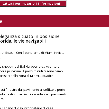
ontattaci per maggiori informazioni
ya
eleganza situato in posizione
rida, le vie navigabili
North Beach. Con il panorama di Miami in vista,
.
ico shopping di Bal Harbour e da Aventura.
ncora più vicine. A pochi minuti ci sono campi
 artistici della zona di Miami. Squadre
cui finestre dal pavimento al soffitto e porte
rodomestici in acciaio inossidabile. I pavimenti
ro.
 il sogno di ogni proprietario di casa.