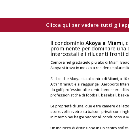
Clicca qui per vedere tutti gli a
Il condominio
Akoya a Miami
, 
prominente per dominare una dell
intercostali e i rilucenti fronti 
Compra
nel grattacielo più alto di Miami Beac
Akoya si trova in mezzo a residenze plurimili
Si dice che Akoya sia al centro di Miami, a 10
Altri 10 minuti e si raggiunge l'Aeroporto Inte
da golf professionali e centri benessere di liv
professionistiche di football, baseball, bas
Le proprietà di una, due e tre camere da lett
scorrevoli in vetro su balconi privati con ring
in marmo nei bagni padronali conducono a va
Un indirizzo di distinzione in un centro sofisti