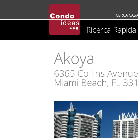
CERCA CAS
Ricerca Rapida
Akoya
6365 Collins Avenu
Miami Beach, FL 33