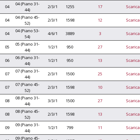
04 (Piano 31-
04
2/3/1
1255
17
Scarica
44)
04 (Piano 45-
04
2/3/1
1598
12
Scarica
52)
04 (Piano 53-
04
4/6/1
3889
3
Scarica
54)
05 (Piano 31-
05
1/2/1
950
27
Scarica
44)
06 (Piano 31-
06
1/2/1
950
13
Scarica
44)
07 (Piano 31-
07
2/3/1
1500
25
Scarica
44)
07 (Piano 45-
07
2/3/1
1598
10
Scarica
52)
08 (Piano 31-
08
3/3/1
1500
27
Scarica
44)
08 (Piano 45-
08
2/3/1
1598
13
Scarica
52)
09 (Piano 31-
09
1/2/1
799
11
Scarica
44)
09 (Piano 45-