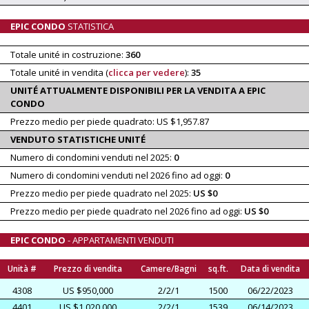
EPIC CONDO
STATISTICA
Totale unité in costruzione:
360
Totale unité in vendita (
clicca per vedere
):
35
UNITÉ ATTUALMENTE DISPONIBILI PER LA VENDITA A EPIC
CONDO
Prezzo medio per piede quadrato: US $1,957.87
VENDUTO STATISTICHE UNITÉ
Numero di condomini venduti nel 2025:
0
Numero di condomini venduti nel 2026 fino ad oggi:
0
Prezzo medio per piede quadrato nel 2025:
US $0
Prezzo medio per piede quadrato nel 2026 fino ad oggi:
US $0
EPIC CONDO
- APPARTAMENTI VENDUTI
Unità #
Prezzo di vendita
Camere/Bagni
sq.ft.
Data di vendita
4308
US $950,000
2/2/1
1500
06/22/2023
4401
US $1,020,000
2/2/1
1539
06/14/2023