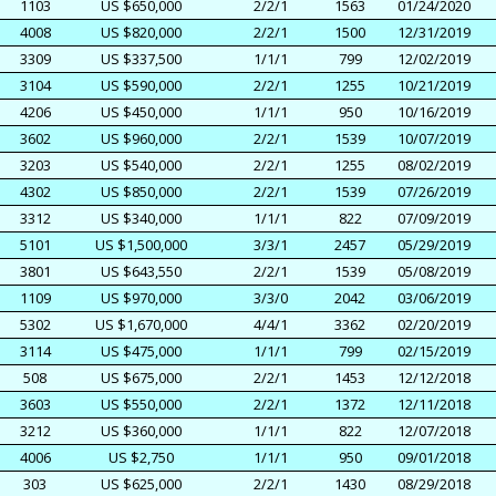
1103
US $650,000
2/2/1
1563
01/24/2020
4008
US $820,000
2/2/1
1500
12/31/2019
3309
US $337,500
1/1/1
799
12/02/2019
3104
US $590,000
2/2/1
1255
10/21/2019
4206
US $450,000
1/1/1
950
10/16/2019
3602
US $960,000
2/2/1
1539
10/07/2019
3203
US $540,000
2/2/1
1255
08/02/2019
4302
US $850,000
2/2/1
1539
07/26/2019
3312
US $340,000
1/1/1
822
07/09/2019
5101
US $1,500,000
3/3/1
2457
05/29/2019
3801
US $643,550
2/2/1
1539
05/08/2019
1109
US $970,000
3/3/0
2042
03/06/2019
5302
US $1,670,000
4/4/1
3362
02/20/2019
3114
US $475,000
1/1/1
799
02/15/2019
508
US $675,000
2/2/1
1453
12/12/2018
3603
US $550,000
2/2/1
1372
12/11/2018
3212
US $360,000
1/1/1
822
12/07/2018
4006
US $2,750
1/1/1
950
09/01/2018
303
US $625,000
2/2/1
1430
08/29/2018