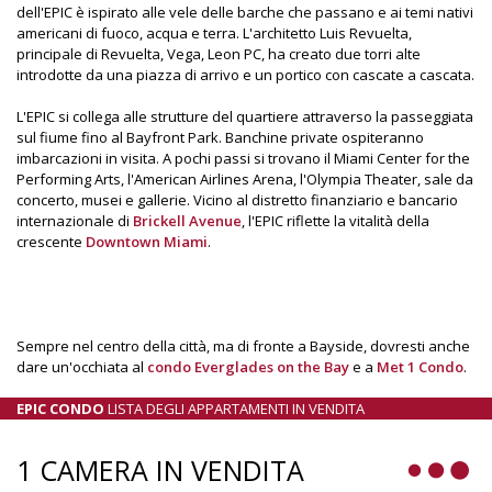
dell'EPIC è ispirato alle vele delle barche che passano e ai temi nativi
americani di fuoco, acqua e terra. L'architetto Luis Revuelta,
principale di Revuelta, Vega, Leon PC, ha creato due torri alte
introdotte da una piazza di arrivo e un portico con cascate a cascata.
L'EPIC si collega alle strutture del quartiere attraverso la passeggiata
sul fiume fino al Bayfront Park. Banchine private ospiteranno
imbarcazioni in visita. A pochi passi si trovano il Miami Center for the
Performing Arts, l'American Airlines Arena, l'Olympia Theater, sale da
concerto, musei e gallerie. Vicino al distretto finanziario e bancario
internazionale di
Brickell Avenue
, l'EPIC riflette la vitalità della
crescente
Downtown Miami
.
Sempre nel centro della città, ma di fronte a Bayside, dovresti anche
dare un'occhiata al
condo Everglades on the Bay
e a
Met 1 Condo
.
EPIC CONDO
LISTA DEGLI APPARTAMENTI IN VENDITA
1 CAMERA IN VENDITA