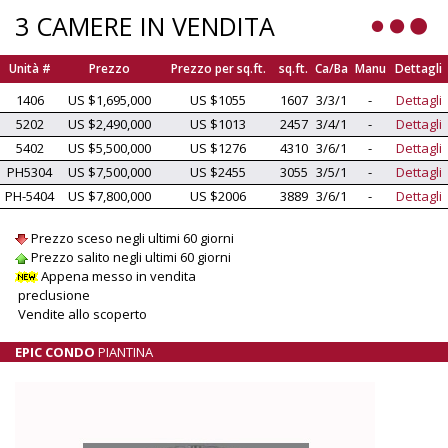
3 CAMERE IN VENDITA
Unità #
Prezzo
Prezzo per sq.ft.
sq.ft.
Ca/Ba
Manu
Dettagli
1406
US $1,695,000
US $1055
1607
3/3/1
-
Dettagli
5202
US $2,490,000
US $1013
2457
3/4/1
-
Dettagli
5402
US $5,500,000
US $1276
4310
3/6/1
-
Dettagli
PH5304
US $7,500,000
US $2455
3055
3/5/1
-
Dettagli
PH-5404
US $7,800,000
US $2006
3889
3/6/1
-
Dettagli
Prezzo sceso negli ultimi 60 giorni
Prezzo salito negli ultimi 60 giorni
Appena messo in vendita
preclusione
Vendite allo scoperto
EPIC CONDO
PIANTINA