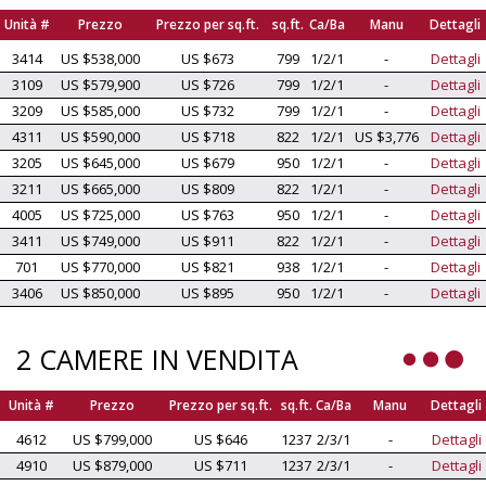
Unità #
Prezzo
Prezzo per sq.ft.
sq.ft.
Ca/Ba
Manu
Dettagli
3414
US $538,000
US $673
799
1/2/1
-
Dettagli
3109
US $579,900
US $726
799
1/2/1
-
Dettagli
3209
US $585,000
US $732
799
1/2/1
-
Dettagli
4311
US $590,000
US $718
822
1/2/1
US $3,776
Dettagli
3205
US $645,000
US $679
950
1/2/1
-
Dettagli
3211
US $665,000
US $809
822
1/2/1
-
Dettagli
4005
US $725,000
US $763
950
1/2/1
-
Dettagli
3411
US $749,000
US $911
822
1/2/1
-
Dettagli
701
US $770,000
US $821
938
1/2/1
-
Dettagli
3406
US $850,000
US $895
950
1/2/1
-
Dettagli
2 CAMERE IN VENDITA
Unità #
Prezzo
Prezzo per sq.ft.
sq.ft.
Ca/Ba
Manu
Dettagli
4612
US $799,000
US $646
1237
2/3/1
-
Dettagli
4910
US $879,000
US $711
1237
2/3/1
-
Dettagli