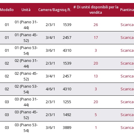
# Di unité disponibili per la
Modello
Unità
Camere/Bagni
sq.ft.
Piantina
vendita
01 (Piano 31-
01
2/3/1
1539
26
Scarica
44)
01 (Piano 45-
01
3/4/1
2457
17
Scarica
52)
01 (Piano 53-
01
3/6/1
4310
3
Scarica
54)
02 (Piano 31-
02
2/3/1
1539
20
Scarica
44)
02 (Piano 45-
02
3/4/1
2457
13
Scarica
52)
02 (Piano 53-
02
4/6/1
4310
3
Scarica
54)
03 (Piano 31-
03
2/3/1
1255
20
Scarica
44)
03 (Piano 45-
03
2/3/1
1492
5
Scarica
52)
03 (Piano 53-
03
3/6/1
3889
1
Scarica
54)