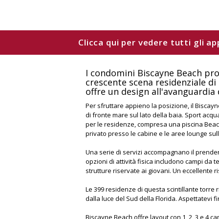
Clicca qui per vedere tutti gli a
I condomini Biscayne Beach pr
crescente scena residenziale d
offre un design all'avanguardia
Per sfruttare appieno la posizione, il Biscayn
di fronte mare sul lato della baia. Sport acqua
per le residenze, compresa una piscina Beach 
privato presso le cabine e le aree lounge sull
Una serie di servizi accompagnano il prender
opzioni di attività fisica includono campi da
strutture riservate ai giovani. Un eccellente r
Le 399 residenze di questa scintillante torre ri
dalla luce del Sud della Florida. Aspettatevi fin
Biscayne Beach offre layout con 1, 2, 3 e 4 ca