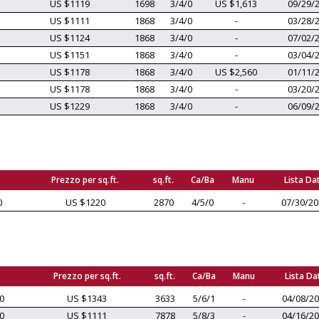
US $1119
1698
3/4/0
US $1,613
09/29/
US $1111
1868
3/4/0
-
03/28/
US $1124
1868
3/4/0
-
07/02/
US $1151
1868
3/4/0
-
03/04/
US $1178
1868
3/4/0
US $2,560
01/11/
US $1178
1868
3/4/0
-
03/20/
US $1229
1868
3/4/0
-
06/09/
Prezzo per sq.ft.
sq.ft.
Ca/Ba
Manu
Lista Da
0
US $1220
2870
4/5/0
-
07/30/20
Prezzo per sq.ft.
sq.ft.
Ca/Ba
Manu
Lista Da
0
US $1343
3633
5/6/1
-
04/08/2
0
US $1111
7878
5/8/3
-
04/16/2