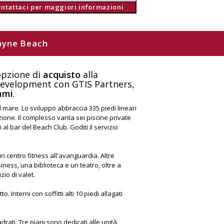
ontattaci per maggiori informazioni
scayne Beach
opzione di
acquisto
alla
Development con GTIS Partners,
ami
.
l mare. Lo sviluppo abbraccia 335 piedi lineari
azione. Il complesso vanta sei piscine private
l bar del Beach Club. Goditi il servizio
 centro fitness all'avanguardia. Altre
ness, una biblioteca e un teatro, oltre a
zio di valet.
 Interni con soffitti alti 10 piedi allagati
rati. Tre piani sono dedicati alle unità