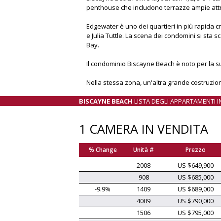
penthouse che includono terrazze ampie attre
Edgewater è uno dei quartieri in più rapida cre
e Julia Tuttle. La scena dei condomini si sta
Bay.
Il condominio Biscayne Beach è noto per la sua 
Nella stessa zona, un'altra grande costruzio
BISCAYNE BEACH
LISTA DEGLI APPARTAMENTI I
1 CAMERA IN VENDITA
% Change
Unità #
Prezzo
2008
US $649,900
908
US $685,000
-9.9%
1409
US $689,000
4009
US $790,000
1506
US $795,000