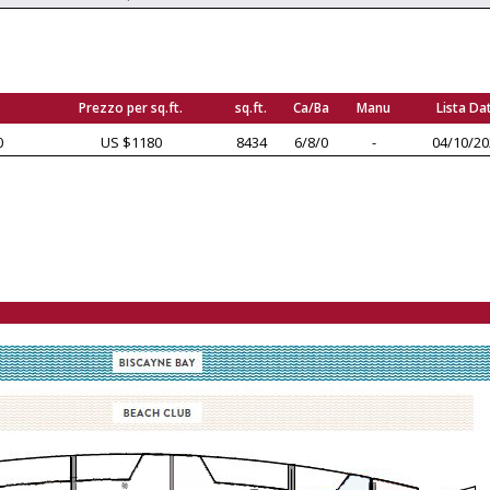
Prezzo per sq.ft.
sq.ft.
Ca/Ba
Manu
Lista Da
0
US $1180
8434
6/8/0
-
04/10/20