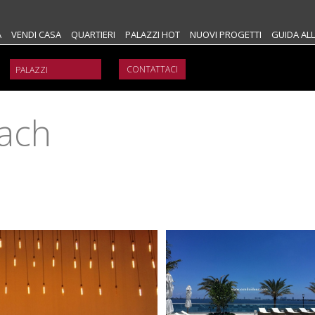
A
VENDI CASA
QUARTIERI
PALAZZI HOT
NUOVI PROGETTI
GUIDA ALL
CONTATTACI
ach
e