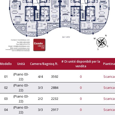
# Di unité disponibili per la
Modello
Unità
Camere/Bagni
sq.ft.
Piantina
vendita
(Piano 03-
01
4/4
3592
0
Scarica
22)
(Piano 03-
02
3/3
2884
0
Scarica
22)
(Piano 03-
03
2/2
2232
0
Scarica
22)
(Piano 03-
04
3/3
2917
0
Scarica
22)