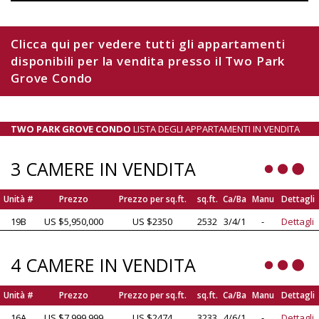
Clicca qui per vedere tutti gli appartamenti
disponibili per la vendita presso il Two Park
Grove Condo
TWO PARK GROVE CONDO
LISTA DEGLI APPARTAMENTI IN VENDITA
3 CAMERE IN VENDITA
Unità #
Prezzo
Prezzo per sq.ft.
sq.ft.
Ca/Ba
Manu
Dettagli
19B
US $5,950,000
US $2350
2532
3/4/1
-
Dettagli
4 CAMERE IN VENDITA
Unità #
Prezzo
Prezzo per sq.ft.
sq.ft.
Ca/Ba
Manu
Dettagli
16A
US $7,999,999
US $2474
3233
4/6/1
-
Dettagli