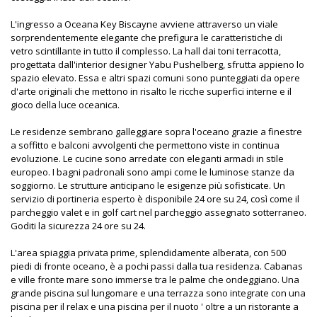
L'ingresso a Oceana Key Biscayne avviene attraverso un viale
sorprendentemente elegante che prefigura le caratteristiche di
vetro scintillante in tutto il complesso. La hall dai toni terracotta,
progettata dall'interior designer Yabu Pushelberg, sfrutta appieno lo
spazio elevato. Essa e altri spazi comuni sono punteggiati da opere
d'arte originali che mettono in risalto le ricche superfici interne e il
gioco della luce oceanica.
Le residenze sembrano galleggiare sopra l'oceano grazie a finestre
a soffitto e balconi avvolgenti che permettono viste in continua
evoluzione. Le cucine sono arredate con eleganti armadi in stile
europeo. I bagni padronali sono ampi come le luminose stanze da
soggiorno. Le strutture anticipano le esigenze più sofisticate. Un
servizio di portineria esperto è disponibile 24 ore su 24, così come il
parcheggio valet e in golf cart nel parcheggio assegnato sotterraneo.
Goditi la sicurezza 24 ore su 24.
L'area spiaggia privata prime, splendidamente alberata, con 500
piedi di fronte oceano, è a pochi passi dalla tua residenza. Cabanas
e ville fronte mare sono immerse tra le palme che ondeggiano. Una
grande piscina sul lungomare e una terrazza sono integrate con una
piscina per il relax e una piscina per il nuoto ' oltre a un ristorante a