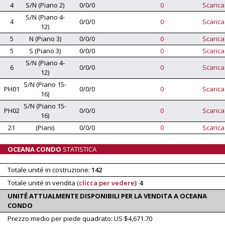
4
S/N (Piano 2)
0/0/0
0
Scarica
S/N (Piano 4-
4
0/0/0
0
Scarica
12)
5
N (Piano 3)
0/0/0
0
Scarica
5
S (Piano 3)
0/0/0
0
Scarica
S/N (Piano 4-
6
0/0/0
0
Scarica
12)
S/N (Piano 15-
PH01
0/0/0
0
Scarica
16)
S/N (Piano 15-
PH02
0/0/0
0
Scarica
16)
21
(Piani)
0/0/0
0
Scarica
OCEANA CONDO
STATISTICA
Totale unité in costruzione:
142
Totale unité in vendita (
clicca per vedere
):
4
UNITÉ ATTUALMENTE DISPONIBILI PER LA VENDITA A OCEANA
CONDO
Prezzo medio per piede quadrato: US $4,671.70