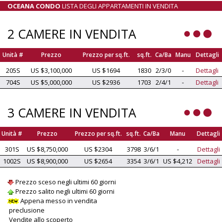
OCEANA CONDO
LISTA DEGLI APPARTAMENTI IN VENDITA
2 CAMERE IN VENDITA
Unità #
Prezzo
Prezzo per sq.ft.
sq.ft.
Ca/Ba
Manu
Dettagli
205S
US $3,100,000
US $1694
1830
2/3/0
-
Dettagli
704S
US $5,000,000
US $2936
1703
2/4/1
-
Dettagli
3 CAMERE IN VENDITA
Unità #
Prezzo
Prezzo per sq.ft.
sq.ft.
Ca/Ba
Manu
Dettagli
301S
US $8,750,000
US $2304
3798
3/6/1
-
Dettagli
1002S
US $8,900,000
US $2654
3354
3/6/1
US $4,212
Dettagli
Prezzo sceso negli ultimi 60 giorni
Prezzo salito negli ultimi 60 giorni
Appena messo in vendita
preclusione
Vendite allo scoperto