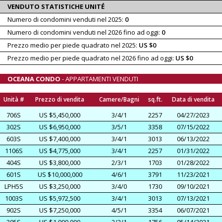
VENDUTO STATISTICHE UNITÉ
Numero di condomini venduti nel 2025:
0
Numero di condomini venduti nel 2026 fino ad oggi:
0
Prezzo medio per piede quadrato nel 2025:
US $0
Prezzo medio per piede quadrato nel 2026 fino ad oggi:
US $0
OCEANA CONDO
- APPARTAMENTI VENDUTI
Unità #
Prezzo di vendita
Camere/Bagni
sq.ft.
Data di vendita
706S
US $5,450,000
3/4/1
2257
04/27/2023
302S
US $6,950,000
3/5/1
3358
07/15/2022
603S
US $7,400,000
3/4/1
3013
06/13/2022
1106S
US $4,775,000
3/4/1
2257
01/31/2022
404S
US $3,800,000
2/3/1
1703
01/28/2022
601S
US $10,000,000
4/6/1
3791
11/23/2021
LPH5S
US $3,250,000
3/4/0
1730
09/10/2021
1003S
US $5,972,500
3/4/1
3013
07/13/2021
902S
US $7,250,000
4/5/1
3354
06/07/2021