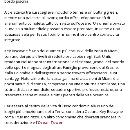
bordo piscina.
Altre attività tra cui scegliere includono tennis e un putting green,
mentre una palestra all'avanguardia offre un'opportunità di
allenamento completa, tutto con vista sull'oceano. Un cinema privato
e una sala multimediale possono essere prenotati, insieme a una
spaziosa sala per feste. I bambini hanno il loro centro con attività
integrate.
Key Biscayne è uno dei quartieri più esclusivi della zona di Miami,
con uno dei più alti livelli di reddito pro capite negli Stati Uniti. I
residenti includono star internazionali del cinema, grandi del mondo
dello sport e magnati degli affari. Famiglie provenienti dal Brasile,
dalla Colombia e dall'Argentina hanno trovato affascinanti i suoi
vantaggi. Naturalmente, la vasta gamma di attrazioni di Miami è a
pochi minuti di distanza, compresa una vita notturna scintillante, una
cucina di classe mondiale, squadre sportive professionistiche, una
crescente scena museale e tutti i piaceri della vita oceanica.
Per essere al centro della vita di lusso condominiale in uno dei
luoghi più emozionanti della Terra, considera Oceana Key Biscayne
come il tuo indirizzo. Un altro condominio che dovresti prendere in
considerazione è l'
Ocean Tower
.