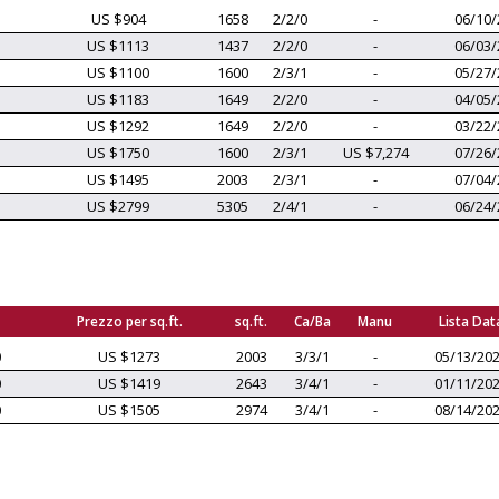
US $904
1658
2/2/0
-
06/10/
US $1113
1437
2/2/0
-
06/03/
US $1100
1600
2/3/1
-
05/27/
US $1183
1649
2/2/0
-
04/05/
US $1292
1649
2/2/0
-
03/22/
US $1750
1600
2/3/1
US $7,274
07/26/
US $1495
2003
2/3/1
-
07/04/
US $2799
5305
2/4/1
-
06/24/
Prezzo per sq.ft.
sq.ft.
Ca/Ba
Manu
Lista Dat
0
US $1273
2003
3/3/1
-
05/13/20
0
US $1419
2643
3/4/1
-
01/11/20
0
US $1505
2974
3/4/1
-
08/14/20