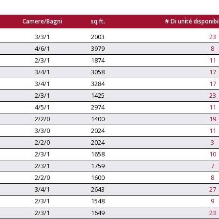
Camere/Bagni
sq.ft.
# Di unité disponibil
3/3/1
2003
23
4/6/1
3979
8
2/3/1
1874
11
3/4/1
3058
17
3/4/1
3284
17
2/3/1
1425
23
4/5/1
2974
11
2/2/0
1400
19
3/3/0
2024
11
2/2/0
2024
3
2/3/1
1658
10
2/3/1
1759
7
2/2/0
1600
8
3/4/1
2643
27
2/3/1
1548
9
2/3/1
1649
23