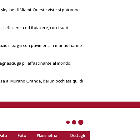
skyline di Miami. Queste viste si potranno
, l'efficienza ed il piacere, con i suoi
i spaziosi bagni con pavimenti in marmo hanno
bagnasciuga pi' affascinante al mondo.
asa al Murano Grande, dai un'occhiata qui di
Data
Foto
Planimetria
Dettagli