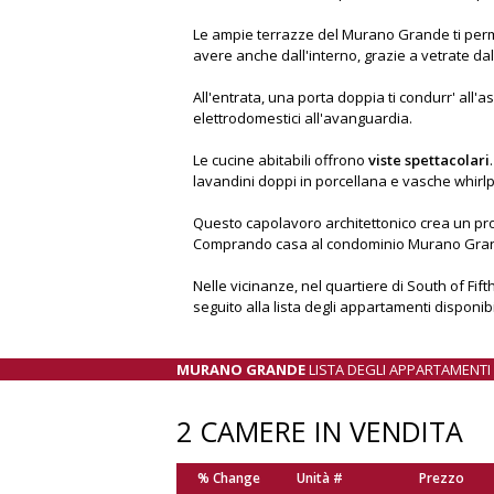
Le ampie terrazze del Murano Grande ti perme
avere anche dall'interno, grazie a vetrate dal
All'entrata, una porta doppia ti condurr' all'a
elettrodomestici all'avanguardia.
Le cucine abitabili offrono
viste spettacolari
lavandini doppi in porcellana e vasche whirlp
Questo capolavoro architettonico crea un pro
Comprando casa al condominio Murano Grande
Nelle vicinanze, nel quartiere di South of Fif
seguito alla lista degli appartamenti disponibi
MURANO GRANDE
LISTA DEGLI APPARTAMENTI 
2 CAMERE IN VENDITA
% Change
Unità #
Prezzo