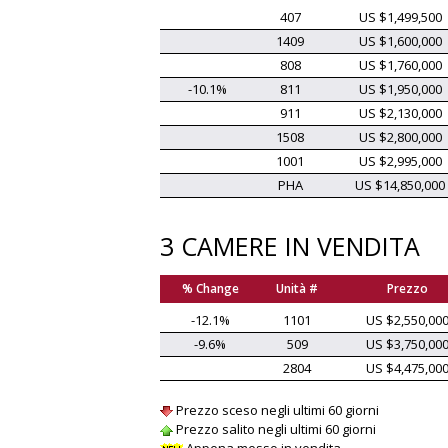
407
US $1,499,500
1409
US $1,600,000
808
US $1,760,000
-10.1%
811
US $1,950,000
911
US $2,130,000
1508
US $2,800,000
1001
US $2,995,000
PHA
US $14,850,000
3 CAMERE IN VENDITA
% Change
Unità #
Prezzo
-12.1%
1101
US $2,550,00
-9.6%
509
US $3,750,00
2804
US $4,475,00
Prezzo sceso negli ultimi 60 giorni
Prezzo salito negli ultimi 60 giorni
Appena messo in vendita