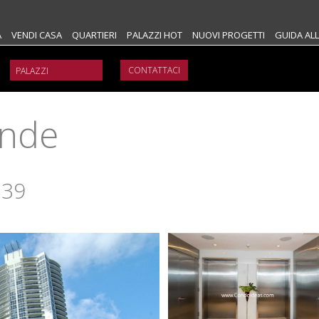
A
VENDI CASA
QUARTIERI
PALAZZI HOT
NUOVI PROGETTI
GUIDA ALL
CONTATTACI
ande
139