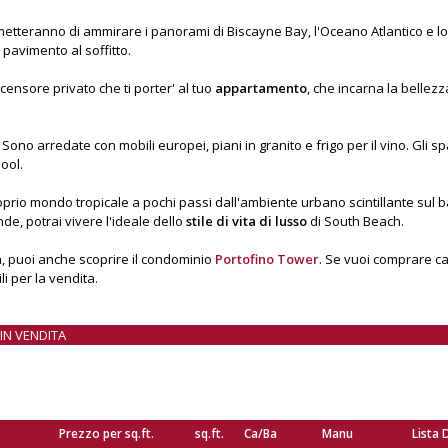
tteranno di ammirare i panorami di Biscayne Bay, l'Oceano Atlantico e lo 
 pavimento al soffitto.
scensore privato che ti porter' al tuo
appartamento
, che incarna la bellezza
. Sono arredate con mobili europei, piani in granito e frigo per il vino. Gl
ool.
prio mondo tropicale a pochi passi dall'ambiente urbano scintillante sul 
, potrai vivere l'ideale dello
stile di vita di lusso
di South Beach.
th, puoi anche scoprire il condominio
Portofino Tower
. Se vuoi comprare c
li per la vendita.
IN VENDITA
Prezzo per sq.ft.
sq.ft.
Ca/Ba
Manu
Lista 