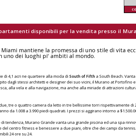
c
appartamenti disponibili per la vendita presso il Mu
Miami mantiene la promessa di uno stile di vita ecc
in uno dei luoghi pi' ambiti al mondo.
 di 4,1 acri ne quartiere alla moda di
South of Fifth
a South Beach. Vanta un
to dagli stessi architetti e designer dei suo vicini, il Murano at Portofino
, alla vela e alla navigazione, ma anche alla miriade di attrazioni cultura
ue, tre o quattro camera da letto in tre bellissime torri rispettivamente di 
o da 1.008 a 3.990 piedi quadrati. I prezzi si aggirano intorno a $1.500.0
o
di tendenza, Murano Grande vanta una grande piscina ed una spa rinnovat
e del centro fitness e benessere a due piani, oltre che dei campi da tennis.
ibili 24 ore su 24.