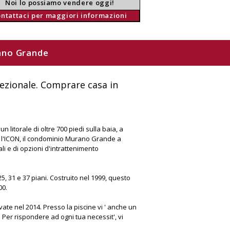
Noi lo possiamo vendere oggi!
ontattaci per maggiori informazioni
rano Grande
ezionale. Comprare casa in
 litorale di oltre 700 piedi sulla baia, a
 e l'ICON, il condominio Murano Grande a
li e di opzioni d'intrattenimento
25, 31 e 37 piani. Costruito nel 1999, questo
00.
e nel 2014. Presso la piscine vi ' anche un
 Per rispondere ad ogni tua necessit', vi