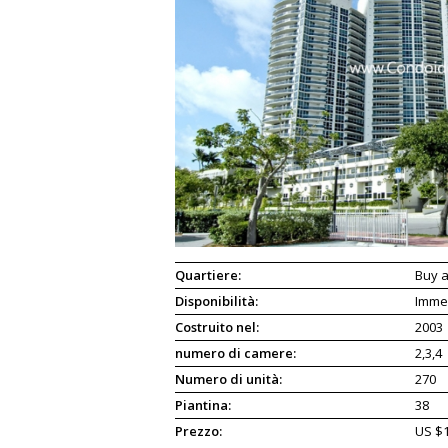
Quartiere:
Buy a
Disponibilità:
Imme
Costruito nel:
2003
numero di camere:
2,3,4
Numero di unità:
270
Piantina:
38
Prezzo:
US $1